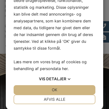
Du kan også besøge Hestestalden, som er et lokalt museum med
bedre brugeroplevelse, funktionalitet,
gamle landbrugsredskaber, som er brugt på Baagø gennem
statistik og marketing. Disse oplysninger
tiderne. Her kan du nyde medbragt mad, og i forbindelse med
kan blive delt med annoncerings- og
museet finder du også et bibliotek.
analysepartnere, som kan kombinere dem
Øen kan desuden opleves med turistbussen, Grisevognen, som
med data, du tidligere har givet dem eller
ved forudbestilling tilbyder guidede rundture på Baagø. Du kan
de har indsamlet gennem din brug af deres
bestille en tur på
61772773
.
tjenester. Ved at klikke på 'OK' giver du
Vi glæder os til at byde dig velkommen på øen!
samtykke til disse formål.
Læs mere om vores brug af cookies og
behandling af persondata
her
.
VIS
DETALJER
JA
NEJ
OK
JA
NEJ
NØDVENDIGE
PRÆFERENCER
AFVIS ALLE
JA
NEJ
JA
NEJ