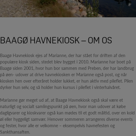
BAAGØ HAVNEKIOSK – OM OS
Baagø Havnekiosk ejes af Marianne, der har stået for driften af den
populære kiosk siden, stedet blev bygget i 2010. Marianne har boet på
Baagø siden 2001, hvor hun bor sammen med Preben, der har landbrug
på øen- udover at drive havnekiosken er Marianne også post, og når
kiosken hen over efteråret holder lukket, er hun aktiv med pileflet. Pilen
dyrker hun selv, og så holder hun kursus i pileflet i vinterhalvåret.
Marianne gør meget ud af, at Baagø Havnekiosk også skal være et
naturligt og socialt samlingspunkt på øen, hvor man udover at købe
dagligvarer og kioskvarer også kan mødes til et godt måltid, over en kold
øl eller hyggeligt samvær. Henover sommeren arrangeres diverse events
og fester, hvor alle er velkomne – eksempelvis havnefesten og
Sankthansaften.