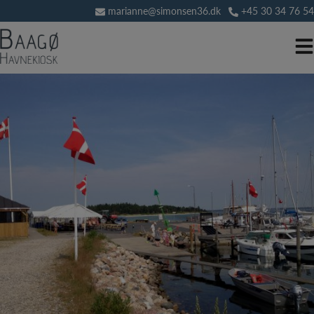
Hop
marianne@simonsen36.dk
+45 30 34 76 54
til
indholdet