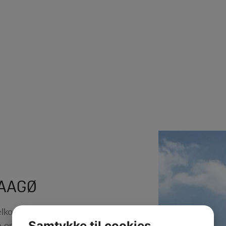
BAAGØ
 velkomne, når de besøger
Samtykke til cookies
 og små – naturligvis i et