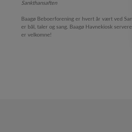
Sankthansaften
Baagø Beboerforening er hvert år vært ved San
er bål, taler og sang. Baagø Havnekiosk serverer 
er velkomne!