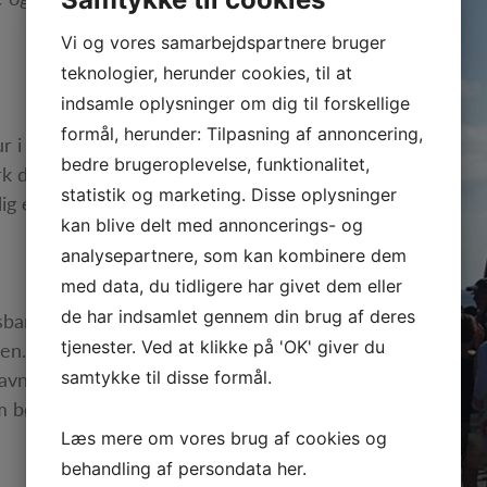
Vi og vores samarbejdspartnere bruger
teknologier, herunder cookies, til at
indsamle oplysninger om dig til forskellige
formål, herunder: Tilpasning af annoncering,
ur i Havnekiosken. Her gives
bedre brugeroplevelse, funktionalitet,
rk den gode stemning og
statistik og marketing. Disse oplysninger
lig et besøg værd.
kan blive delt med annoncerings- og
analysepartnere, som kan kombinere dem
med data, du tidligere har givet dem eller
de har indsamlet gennem din brug af deres
e, der står klar til at
tjenester. Ved at klikke på 'OK' giver du
cen. Krabberne kan fanges i
havnekiosken. På havnen er
samtykke til disse formål.
som børnene også kan tage en
Læs mere om vores brug af cookies og
behandling af persondata
her
.