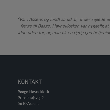
de og
altid
“Var i Assens og fandt så ud af, at der sejlede e
t vælge
færge til Baagø. Havnekiosken var hyggelig at
 Bare så
sidde uden for, og man fik en rigtig god betjenin
r endnu.
KONTAKT
Baagø Havnekiosk
Prinsehøjsvej 2
5610 Assens