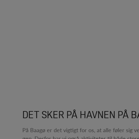
DET SKER PÅ HAVNEN PÅ 
På Baagø er det vigtigt for os, at alle føler sig
øen. Derfor har vi også aktiviteter til både store