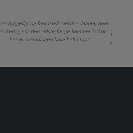
“Damern
hjælpso
er hyggeligt og fantastisk service. Happy hour
tålmodig
r fredag når den sidste færge kommer ind og
hvad slags
her er stemningen bare helt i top.”
skønt, at 