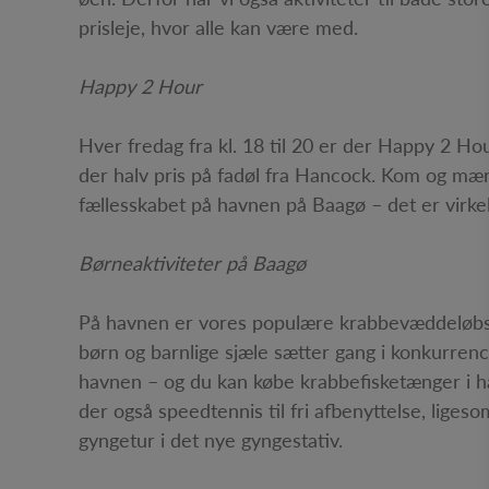
prisleje, hvor alle kan være med.
Happy 2 Hour
Hver fredag fra kl. 18 til 20 er der Happy 2 Ho
der halv pris på fadøl fra Hancock. Kom og mæ
fællesskabet på havnen på Baagø – det er virke
Børneaktiviteter på Baagø
På havnen er vores populære krabbevæddeløbsban
børn og barnlige sjæle sætter gang i konkurren
havnen – og du kan købe krabbefisketænger i 
der også speedtennis til fri afbenyttelse, lige
gyngetur i det nye gyngestativ.