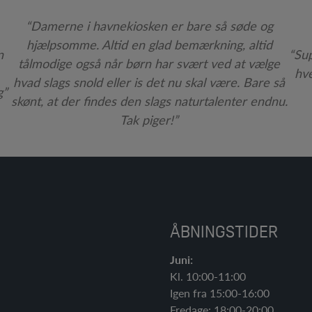
“Damerne i havnekiosken er bare så søde og
hjælpsomme. Altid en glad bemærkning, altid
n
“Sup
tålmodige også når børn har svært ved at vælge
hve
hvad slags snold eller is det nu skal være. Bare så
g”
skønt, at der findes den slags naturtalenter endnu.
Tak piger!”
ÅBNINGSTIDER
Juni:
Kl. 10:00-11:00
Igen fra 15:00-16:00
Fredage: 18:00-20:00