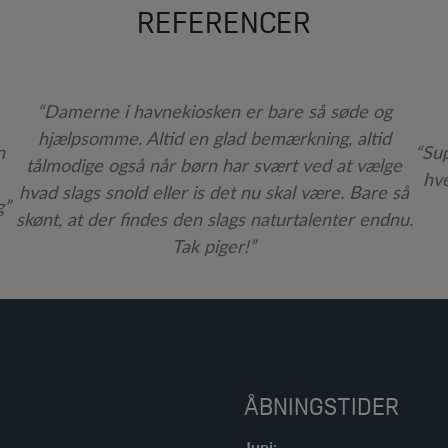
REFERENCER
“Damerne i havnekiosken er bare så søde og
hjælpsomme. Altid en glad bemærkning, altid
n
“Sup
tålmodige også når børn har svært ved at vælge
hve
hvad slags snold eller is det nu skal være. Bare så
g”
skønt, at der findes den slags naturtalenter endnu.
Tak piger!”
ÅBNINGSTIDER
Juni: