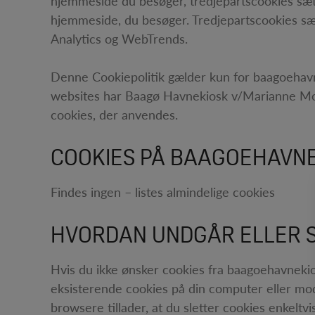
hjemmeside du besøger, tredjepartscookies sætt
hjemmeside, du besøger. Tredjepartscookies sæ
Analytics og WebTrends.
Denne Cookiepolitik gælder kun for baagoehavnek
websites har Baagø Havnekiosk v/Marianne Moseg
cookies, der anvendes.
COOKIES PÅ BAAGOEHAVNE
Findes ingen – listes almindelige cookies
HVORDAN UNDGÅR ELLER S
Hvis du ikke ønsker cookies fra baagoehavnekiosk
eksisterende cookies på din computer eller mod
browsere tillader, at du sletter cookies enkeltv