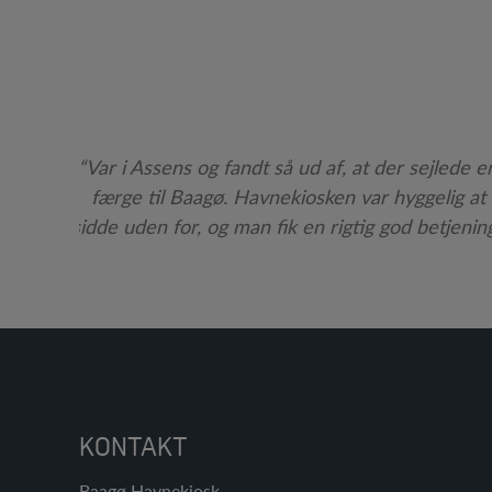
de og
altid
“Var i Assens og fandt så ud af, at der sejlede e
t vælge
færge til Baagø. Havnekiosken var hyggelig at
 Bare så
sidde uden for, og man fik en rigtig god betjenin
r endnu.
KONTAKT
Baagø Havnekiosk