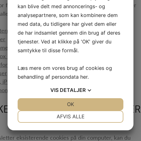
 får at få vejledninger til din browser. Husk, at bruger
kan blive delt med annoncerings- og
alle.
analysepartnere, som kan kombinere dem
med data, du tidligere har givet dem eller
nternet Explorer
de har indsamlet gennem din brug af deres
ser
tjenester. Ved at klikke på 'OK' giver du
rome browser
samtykke til disse formål.
efox browser
efoner
Læs mere om vores brug af cookies og
ser
behandling af persondata
her
.
e, iPod touch
Phone
VIS
DETALJER
JA
NEJ
OK
JA
NEJ
KKE ACCEPTERER ELLER SLETTER
NØDVENDIGE
PRÆFERENCER
AFVIS ALLE
JA
NEJ
JA
NEJ
MARKETING
STATISTIK
 sletter eksisterende cookies på din computer, kan du