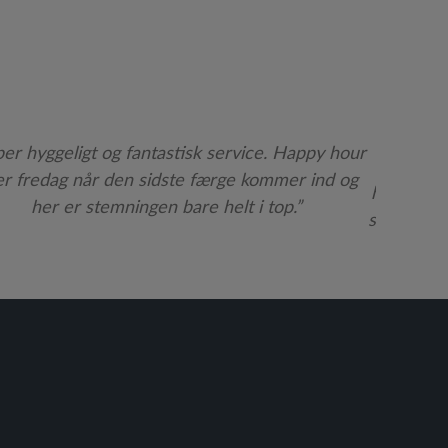
“Damern
hjælpso
er hyggeligt og fantastisk service. Happy hour
tålmodig
r fredag når den sidste færge kommer ind og
hvad slags
her er stemningen bare helt i top.”
skønt, at 